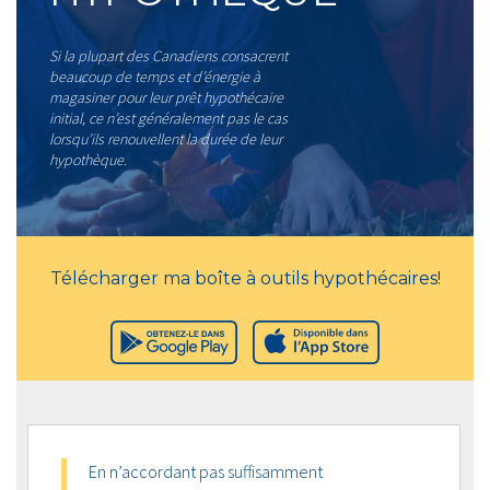
Si la plupart des Canadiens consacrent
beaucoup de temps et d’énergie à
magasiner pour leur prêt hypothécaire
initial, ce n’est généralement pas le cas
lorsqu’ils renouvellent la durée de leur
hypothèque.
Télécharger ma boîte à outils hypothécaires!
En n’accordant pas suffisamment